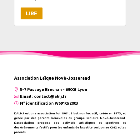
LIRE
Association Laïque Nové-Josserand

5-7 Passage Brechan - 69003 Lyon

Email : contact@alnj.fr
=
N° identification W691052003
L’ALNJ est une association loi 1901, à but non lucratif, créée en 1973, et
gérée par
des parents bénévoles du groupe scolaire Nové-
Josserand.
L’association propos
e des activités artistiques et sportives et
des événements festifs pour les enfants de la petite section au CM2 et les
parents.