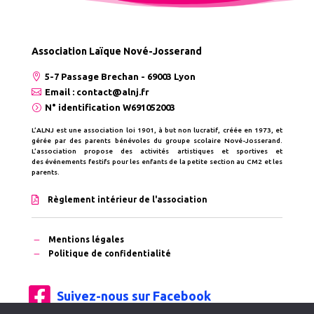
Association Laïque Nové-Josserand

5-7 Passage Brechan - 69003 Lyon

Email : contact@alnj.fr
=
N° identification W691052003
L’ALNJ est une association loi 1901, à but non lucratif, créée en 1973, et
gérée par
des parents bénévoles du groupe scolaire Nové-
Josserand.
L’association propos
e des activités artistiques et sportives et
des événements festifs pour les enfants de la petite section au CM2 et les
parents.

Règlement intérieur de l'association
K
Mentions légales
K
Politique de confidentialité

Suivez-nous sur Facebook