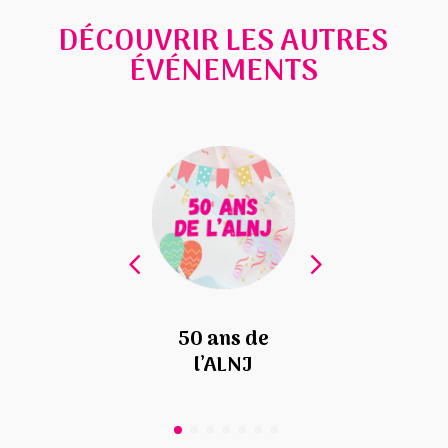
DÉCOUVRIR LES AUTRES
ÉVÉNEMENTS
 des CM2
50 ans de
Inscrip
l’ALNJ
2026-