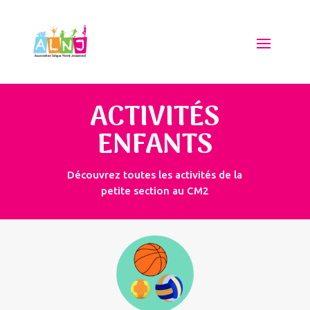
ACTIVITÉS
ENFANTS
Découvrez toutes les activités de la
petite section au CM2