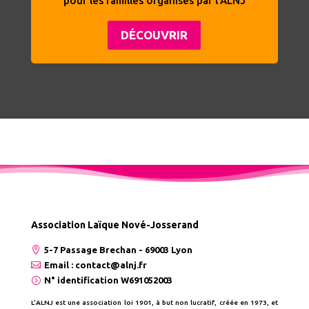
pour les familles organisés par l'ALNJ
DÉCOUVRIR
Association Laïque Nové-Josserand

5-7 Passage Brechan - 69003 Lyon

Email : contact@alnj.fr
=
N° identification W691052003
L’ALNJ est une association loi 1901, à but non lucratif, créée en 1973, et