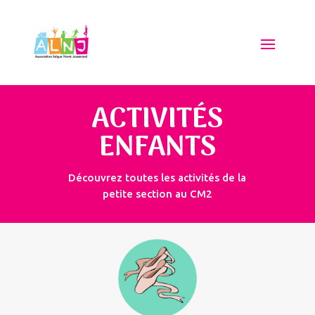
ACTIVITÉS
ENFANTS
Découvrez toutes les activités de la
petite section au CM2