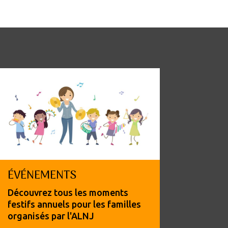
ÉVÉNEMENTS
Découvrez tous les moments
festifs annuels pour les familles
organisés par l'ALNJ