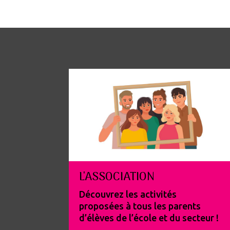
L'ASSOCIATION
Découvrez les activités
proposées à tous les parents
d’élèves de l’école et du secteur !