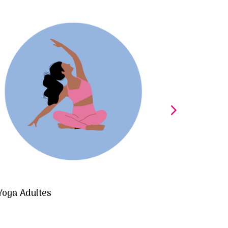
Yoga Adultes
Stretching