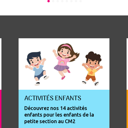
ACTIVITÉS ENFANTS
Découvrez nos 14 activités
enfants pour les enfants de la
petite section au CM2